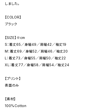
しました。
【COLOR】
ブラック
【SIZE】※cm
S：着丈65／身幅49／肩幅42／袖丈19
M：着丈69／身幅52／肩幅46／袖丈20
L：着丈73／身幅55／肩幅50／袖丈22
XL：着丈77／身幅58／肩幅54／袖丈24
【プリント】
表面のみ
【素材】
100%Cotton