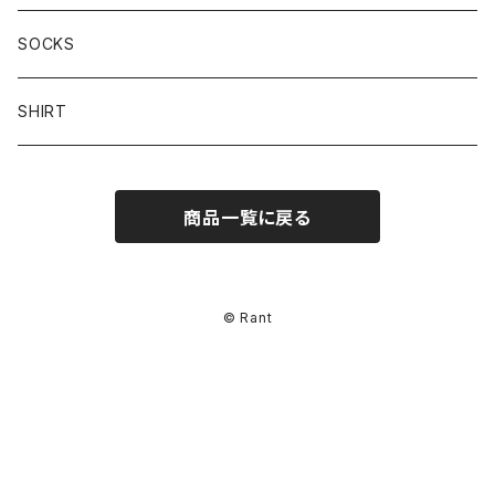
HOODIE
SOCKS
SWEAT-SHIRT
SHIRT
商品一覧に戻る
© Rant