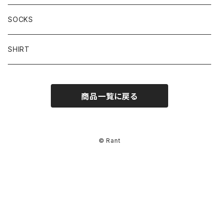
HOODIE
SOCKS
SWEAT-SHIRT
SHIRT
商品一覧に戻る
© Rant