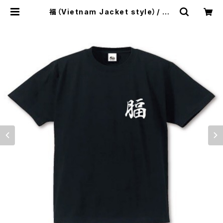
福（Vietnam Jacket style）/ B |
Rant