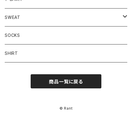
LONG SLEEVE
SWEAT
HOODIE
SOCKS
SWEAT-SHIRT
SHIRT
商品一覧に戻る
© Rant