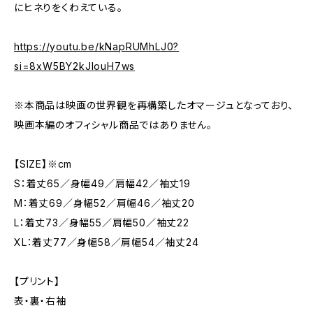
にヒネりをくわえている。
https://youtu.be/kNapRUMhLJ0?
si=8xW5BY2kJlouH7ws
※本商品は映画の世界観を再構築したオマージュとなっており、
映画本編のオフィシャル商品ではありません。
【SIZE】※cm
S：着丈65／身幅49／肩幅42／袖丈19
M：着丈69／身幅52／肩幅46／袖丈20
L：着丈73／身幅55／肩幅50／袖丈22
XL：着丈77／身幅58／肩幅54／袖丈24
【プリント】
表・裏・右袖