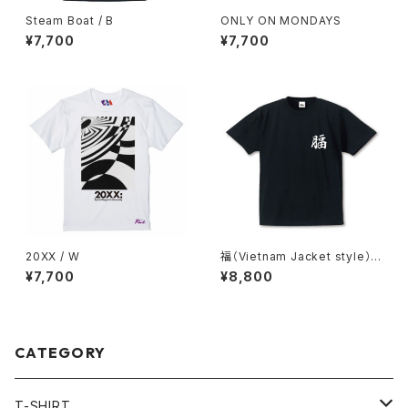
Steam Boat / B
ONLY ON MONDAYS
¥7,700
¥7,700
20XX / W
福（Vietnam Jacket style）/
B
¥7,700
¥8,800
CATEGORY
T-SHIRT