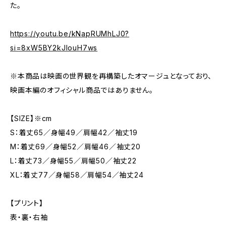
た。
https://youtu.be/kNapRUMhLJ0?
si=8xW5BY2kJlouH7ws
※本商品は映画の世界観を再構築したオマージュとなっており、
映画本編のオフィシャル商品ではありません。
【SIZE】※cm
S：着丈65／身幅49／肩幅42／袖丈19
M：着丈69／身幅52／肩幅46／袖丈20
L：着丈73／身幅55／肩幅50／袖丈22
XL：着丈77／身幅58／肩幅54／袖丈24
【プリント】
表・裏・右袖