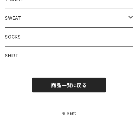
LONG SLEEVE
SWEAT
HOODIE
SOCKS
SWEAT-SHIRT
SHIRT
商品一覧に戻る
© Rant