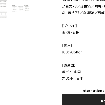
L：着丈73／身幅55／肩幅4
XL：着丈77／身幅58／肩幅
【プリント】
表・裏・右裾
【素材】
100%Cotton
【原産国】
ボディ…中国
プリント…日本
Internationa
Ad