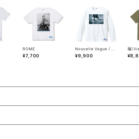
ROME
Nouvelle Vague / W
福（Vi
-L
style
¥7,700
¥9,900
¥8,