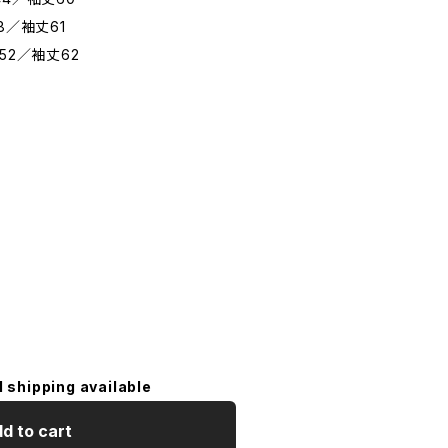
8／袖丈61
52／袖丈62
l shipping available
d to cart