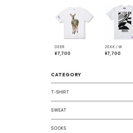
DEER
20XX / W
¥7,700
¥7,700
CATEGORY
T-SHIRT
LONG SLEEVE
SWEAT
HOODIE
SOCKS