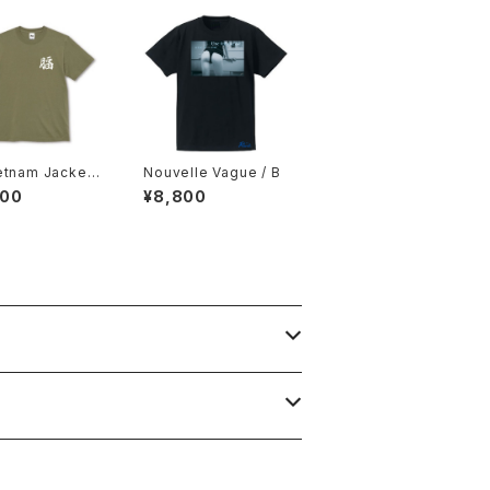
etnam Jacket
Nouvelle Vague / B
）
800
¥8,800