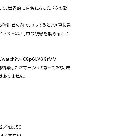
して、世界的に有名になったドクの愛
る時計台の前で、さっそうとアメ車に乗
イラストは、街中の視線を集めること
om/watch?v=C8p6LVGGrMM
構築したオマージュとなっており、映
はありません。
2／袖丈59
44／袖丈60