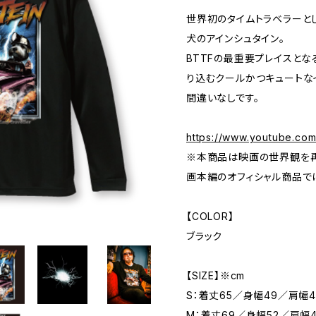
世界初のタイムトラベラーと
犬のアインシュタイン。
BTTFの最重要プレイスとな
り込むクールかつキュートな
間違いなしです。
https://www.youtube.c
※本商品は映画の世界観を再
画本編のオフィシャル商品で
【COLOR】
ブラック
【SIZE】※cm
S：着丈65／身幅49／肩幅4
M：着丈69／身幅52／肩幅