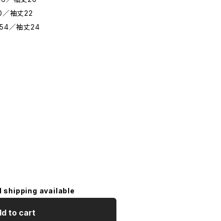
0／袖丈22
54／袖丈24
l shipping available
d to cart