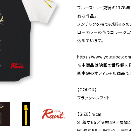
ブルース・リー死後の1978
有な作品。
ヌンチャクを持つお馴染みの
ローカラーの花でコラージュ
込めています。
https://www.youtube.c
※本商品は映画の世界観を再
画本編のオフィシャル商品で
【COLOR】
ブラック×ホワイト
【SIZE】※cm
S：着丈65／身幅49／肩幅4
M：着丈69／身幅52／肩幅