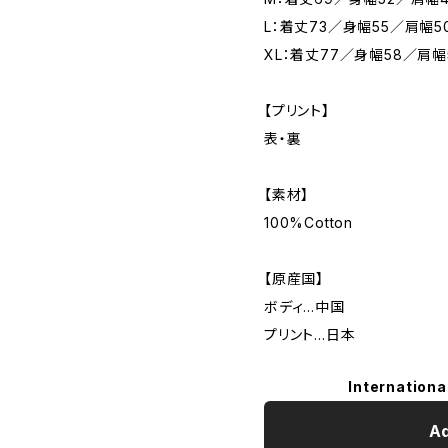
L：着丈73／身幅55／肩幅5
XL：着丈77／身幅58／肩幅
【プリント】
表・裏
【素材】
100%Cotton
【原産国】
ボディ…中国
プリント…日本
Internationa
Ad