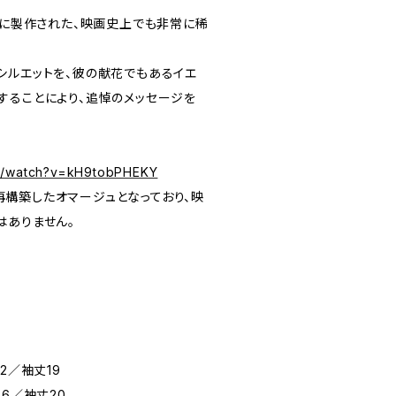
年に製作された、映画史上でも非常に稀
シルエットを、彼の献花でもあるイエ
することにより、追悼のメッセージを
om/watch?v=kH9tobPHEKY
構築したオマージュとなっており、映
はありません。
2／袖丈19
46／袖丈20