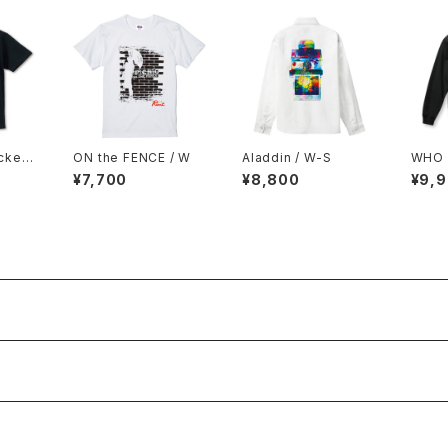
cket
ON the FENCE / W
Aladdin / W-S
WHO 
¥7,700
¥8,800
¥9,