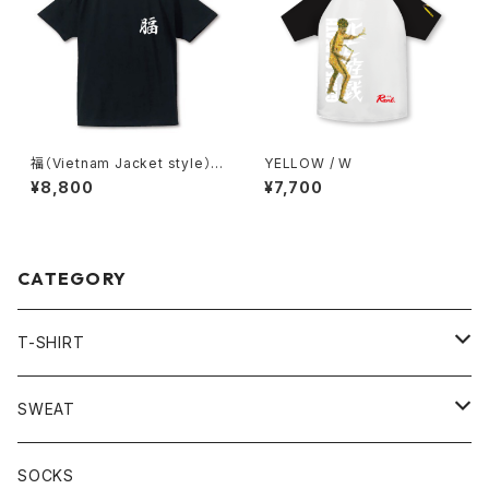
福（Vietnam Jacket style）/
YELLOW / W
B
¥8,800
¥7,700
CATEGORY
T-SHIRT
LONG SLEEVE
SWEAT
HOODIE
SOCKS